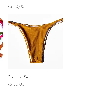
Preço
R$ 80,00
Visualização rápida
Calcinha Sea
Preço
R$ 80,00