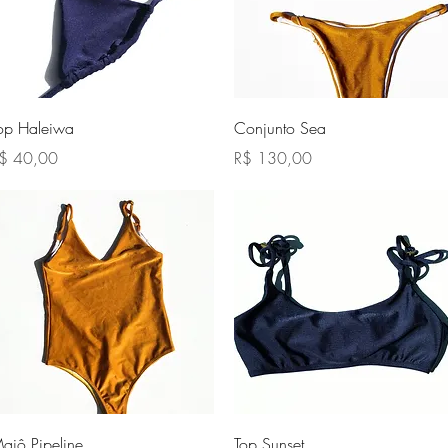
Visualização rápida
Visualização rápida
op Haleiwa
Conjunto Sea
reço
Preço
$ 40,00
R$ 130,00
Visualização rápida
Visualização rápida
aiô Pipeline
Top Sunset