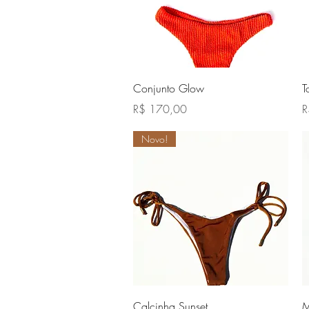
Visualização rápida
Conjunto Glow
T
Preço
P
R$ 170,00
R
Novo!
Visualização rápida
Calcinha Sunset
M