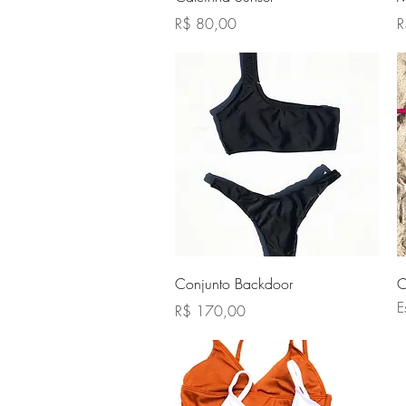
Preço
P
R$ 80,00
R
Visualização rápida
Conjunto Backdoor
C
E
Preço
R$ 170,00