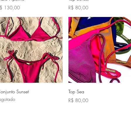
reço
Preço
$ 130,00
R$ 80,00
Visualização rápida
Visualização rápida
onjunto Sunset
Top Sea
sgotado
Preço
R$ 80,00