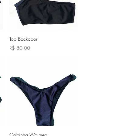
Visualização rápida
Top Backdoor
Preço
R$ 80,00
Visualização rápida
Calcinha Waimea