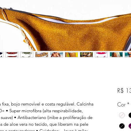
R$ 1
Cor
*
 fixa, bojo removível e costa regulável. Calcinha
50+ • Super microfibra (alta respirabilidade,
suave) • Antibacteriano (inibe a proliferação de
as de aloe vera no tecido, que liberam na pele
res e restauradores • Cuidados: – lavar à mão; –